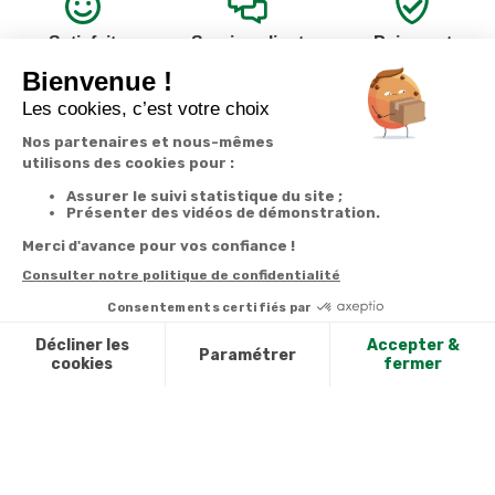
Satisfait
Service client
Paiement
ou remboursé
à votre écoute
sécurisé
Garantie
Livraison
Suivi de
2 ans
à la carte
commande
Votre
Nos services
Contactez-nous
commande
Besoin d'aide
Par
Messenger
Suivi de
Abonnement à la
commande
newsletter
Service
Téléphone
0.50€ /
:
0892 390
Livraison
Désabonnement à
min
+ prix
259
la newsletter
appel
Paiement facilité
Contact
Du lundi au
Satisfait ou
samedi de 8h à
remboursé, retour
1ère visite
20h
et le dimanche
ou échange
Commander à
de 9h à 13h