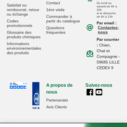
Contact
Du lundi au
Satisfait ou
samedi de 8h à
remboursé, retour
1ère visite
20h
et le dimanche
ou échange
Commander à
de 9h à 13h
Codes
partir du catalogue
Par email :
promotionnels
Contactez-
Questions
nous
Glossaire des
fréquentes
produits chimiques
Par courrier
Informations
:
Chien,
environnementales
Chat et
des produits
Compagnie -
59685 LILLE
CEDEX 9
A propos de
Suivez-nous
nous
Partenariats
Avis Clients
Données
Paramétrer
Mentions
Conditions
Access