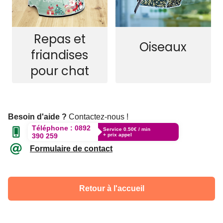
Repas et
Oiseaux
friandises
pour chat
Besoin d'aide ?
Contactez-nous !
Téléphone :
0892
Service 0.50€ / min
390 259
+ prix appel
Formulaire de contact
Retour à l'accueil