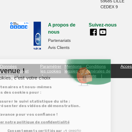
59685 LILLE
CEDEX 9
A propos de
Suivez-nous
nous
Partenariats
Avis Clients
Données
Paramétrer
Mentions
Conditions
Access
personnelles et
les cookies
légales
générales de
cookies
vente