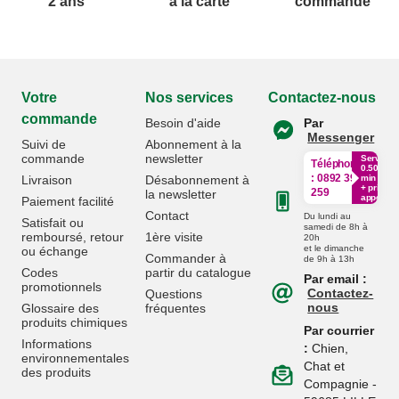
2 ans
à la carte
commande
Votre
Nos services
Contactez-nous
commande
Besoin d'aide
Par
Messenger
Suivi de
Abonnement à la
commande
newsletter
Service
Téléphone
0.50€ /
:
0892 390
Livraison
Désabonnement à
min
+ prix
259
la newsletter
appel
Paiement facilité
Contact
Du lundi au
Satisfait ou
samedi de 8h à
remboursé, retour
1ère visite
20h
et le dimanche
ou échange
Commander à
de 9h à 13h
Codes
partir du catalogue
Par email :
promotionnels
Contactez-
Questions
nous
Glossaire des
fréquentes
produits chimiques
Par courrier
Informations
:
Chien,
environnementales
Chat et
des produits
Compagnie -