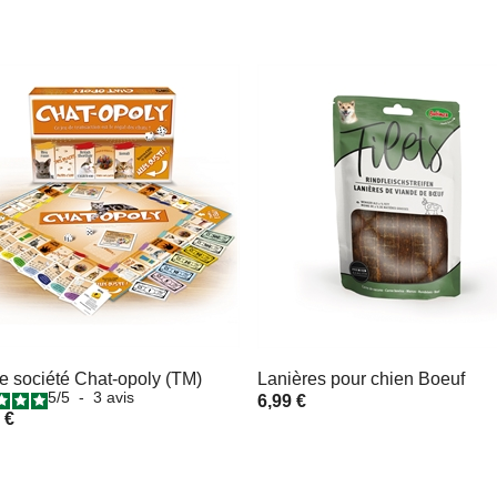
e société Chat-opoly (TM)
Lanières pour chien Boeuf
5
/
5
-
3
avis
6,99 €
 €