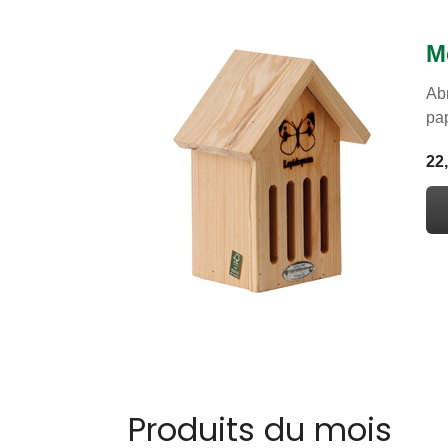
M
Abr
pap
22
Produits du mois