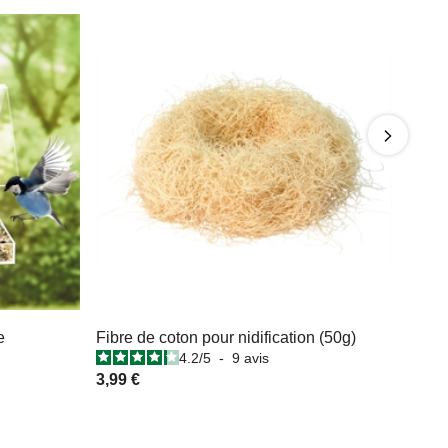
e
Fibre de coton pour nidification (50g)
4.2
/
5
-
9
avis
3,99 €