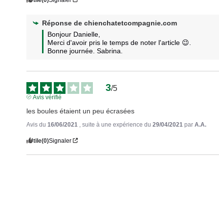
Réponse de
chienchatetcompagnie.com
Bonjour Danielle, 

Merci d'avoir pris le temps de noter l'article 😉.

Bonne journée. Sabrina.
3
/
5
Avis vérifié
les boules étaient un peu écrasées
Avis du
16/06/2021
, suite à une expérience du
29/04/2021
par
A.A.
Utile
(0)
Signaler