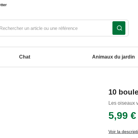
tter
Chat
Animaux du jardin
Notre produit du m
Notre produit du m
Notre produit du m
Notre produit du m
10 boule
coussins et tapis pour chien
Les oiseaux v
5,99 €
Voir la descript