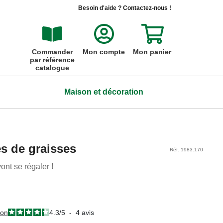
Besoin d'aide ?
Contactez-nous !
Commander
Mon compte
Mon panier
par référence
catalogue
Maison et décoration
ois
ois
ois
ois
s de graisses
Réf. 1983.170
Pierre d'apprentissage propreté
Comprimés IntestoPro pour chats
Mangeoire fenêtre
Pot à plante Teckel
ont se régaler !
et chiens
Pierre lavable pour apprendre à être
Aux premières loges pour voir les
Mettez joliment vos plantes en scène !
propre
oiseaux !
Les comprimés qui renforcent la flore
19,99 €
intestinale
19,99 €
12,99 €
ion
4.3
/
5
-
4
avis
18,99 €