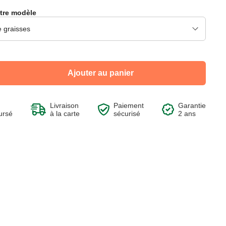
tre modèle
Voir le produit
Voir le produit
Voir le produit
Voir le produit
Ajouter au panier
Livraison
Paiement
Garantie
ursé
à la carte
sécurisé
2 ans