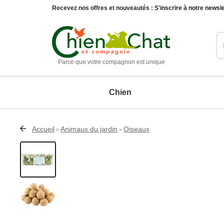
Recevez nos offres et nouveautés :
S'inscrire à notre newsle
Parce que votre compagnon est unique
Chien
Accueil
Animaux du jardin
Oiseaux
>
>
Chien
Chat
Animaux du jardin
Maison et décoration
Matériel d'éducation chien
Education chat
Oiseaux
Accessoires de décoration
Paniers, 
Compléments alimentaires chien
Compléments alimentaires chat
Autres animaux
Entretien de la maison
Produits d'hygiène et soin chien
Produits d'hygiène et soin chat