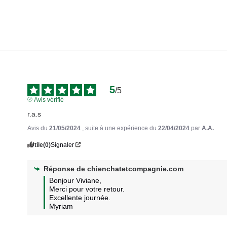
5
/
5
Avis vérifié
r.a.s
Avis du
21/05/2024
, suite à une expérience du
22/04/2024
par
A.A.
Utile
(0)
Signaler
Réponse de
chienchatetcompagnie.com
Bonjour Viviane,

Merci pour votre retour.

Excellente journée.

Myriam