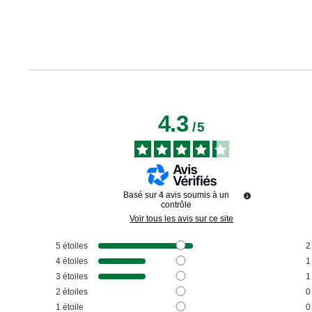
4.3
/
5
Basé sur
4
avis soumis à un
contrôle
Voir tous les avis sur ce site
5
étoiles
2
4
étoiles
1
3
étoiles
1
2
étoiles
0
1
étoile
0