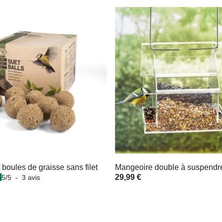
boules de graisse sans filet
Mangeoire double à suspendr
29,99 €
5
/
5
-
3
avis