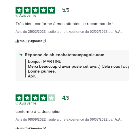
5
/
5
Avis vérifié
Très bien, conforme à mes attentes, je recommande !
Avis du
25/02/2023
, suite à une expérience du
02/02/2023
par
A.A.
Utile
(0)
Signaler
Réponse de
chienchatetcompagnie.com
Bonjour MARTINE

Merci beaucoup d'avoir posté cet avis :) Cela nous fait pl
Bonne journée.

Abir.
4
/
5
Avis vérifié
conforme à la description
Avis du
08/09/2022
, suite à une expérience du
06/07/2022
par
A.A.
Utile
(0)
Signaler