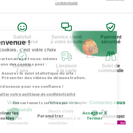
confidentialité
Satisfait
Service client
Paiement
ou remboursé
à votre écoute
sécurisé
Garantie
Livraison
Suivi de
2 ans
à la carte
commande
Votre
Nos services
Contactez-nous
commande
Besoin d'aide
Par
Messenger
Suivi de
Abonnement à la
commande
newsletter
Service
Téléphone
0.50€ /
:
0892 390
Livraison
Désabonnement à
min
+ prix