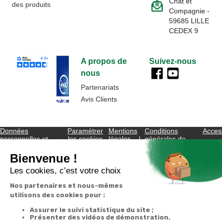
Chat et
des produits
Compagnie -
59685 LILLE
CEDEX 9
A propos de
Suivez-nous
nous
Partenariats
Avis Clients
Données
Paramétrer
Mentions
Conditions
Access
personnelles et
les cookies
légales
générales de
cookies
vente