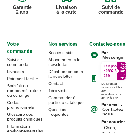
Garantie
Livraison
Suivi de
2 ans
à la carte
commande
Votre
Nos services
Contactez-nous
commande
Besoin d'aide
Par
Messenger
Suivi de
Abonnement à la
commande
newsletter
Service
Téléphone
0.50€ /
:
0892 390
Livraison
Désabonnement à
min
+ prix
259
la newsletter
appel
Paiement facilité
Contact
Du lundi au
Satisfait ou
samedi de 8h à
remboursé, retour
1ère visite
20h
et le dimanche
ou échange
Commander à
de 9h à 13h
Codes
partir du catalogue
Par email :
promotionnels
Contactez-
Questions
nous
Glossaire des
fréquentes
produits chimiques
Par courrier
Informations
:
Chien,
environnementales