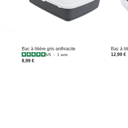
Bac à litière gris anthracite
Bac à lit
12,99 €
5
/
5
-
1
avis
8,99 €