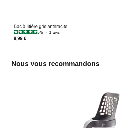
Bac à litière gris anthracite
5
/
5
-
1
avis
8,99 €
Nous vous recommandons