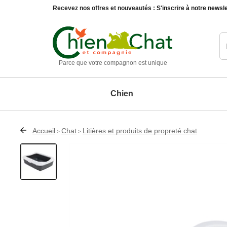
Recevez nos offres et nouveautés :
S'inscrire à notre newsle
Parce que votre compagnon est unique
Chien
Accueil
Chat
Litières et produits de propreté chat
>
>
Chien
Chat
Animaux du jardin
Maison et décoration
Matériel d'éducation chien
Education chat
Oiseaux
Accessoires de décoration
Paniers, 
Compléments alimentaires chien
Compléments alimentaires chat
Autres animaux
Entretien de la maison
Produits d'hygiène et soin chien
Produits d'hygiène et soin chat