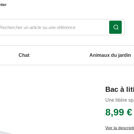
tter
Chat
Animaux du jardin
Notre produit du m
Notre produit du m
Notre produit du m
Notre produit du m
Bac à li
coussins et tapis pour chien
Une litière s
8,99 €
Voir la descript