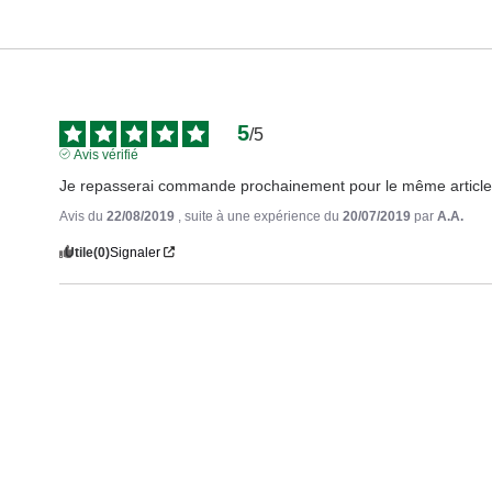
5
/
5
Avis vérifié
Je repasserai commande prochainement pour le même articl
Avis du
22/08/2019
, suite à une expérience du
20/07/2019
par
A.A.
Utile
(0)
Signaler