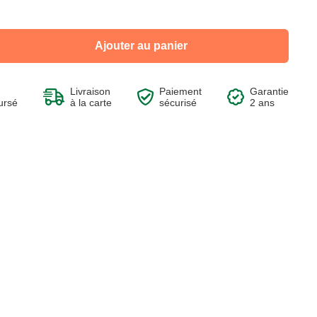
Ajouter au panier
Voir le produit
Voir le produit
Voir le produit
Voir le produit
Livraison
Paiement
Garantie
ursé
à la carte
sécurisé
2 ans