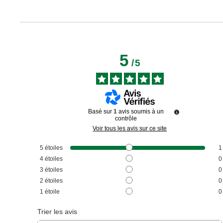
5
/
5
Basé sur
1
avis soumis à un
contrôle
Voir tous les avis sur ce site
5
étoiles
1
4
étoiles
0
3
étoiles
0
2
étoiles
0
1
étoile
0
Trier les avis