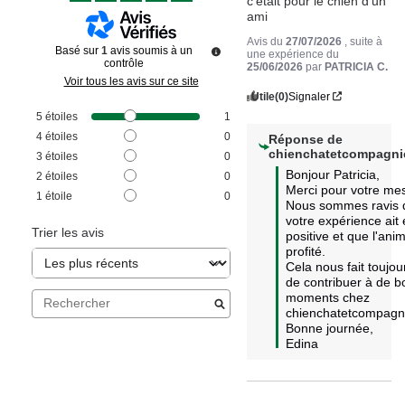
c'était pour le chien d'un 
ami
Avis du
27/07/2026
, suite à
Basé sur
1
avis soumis à un
une expérience du
contrôle
25/06/2026
par
PATRICIA C.
Voir tous les avis sur ce site
Utile
(0)
Signaler
5
étoiles
1
4
étoiles
0
Réponse de
chienchatetcompagni
3
étoiles
0
Bonjour Patricia, 

2
étoiles
0
Merci pour votre mes
1
étoile
0
Nous sommes ravis 
votre expérience ait é
Trier les avis
positive et que l'anima
profité.  

Cela nous fait toujours
de contribuer à de b
moments chez 
chienchatetcompagni
Bonne journée,

Edina