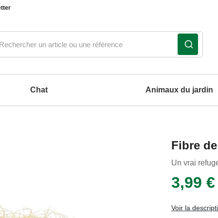
tter
Chat
Animaux du jardin
Notre produit du m
Notre produit du m
Notre produit du m
Notre produit du m
Fibre de
coussins et tapis pour chien
Un vrai refug
3,99 €
Voir la descript