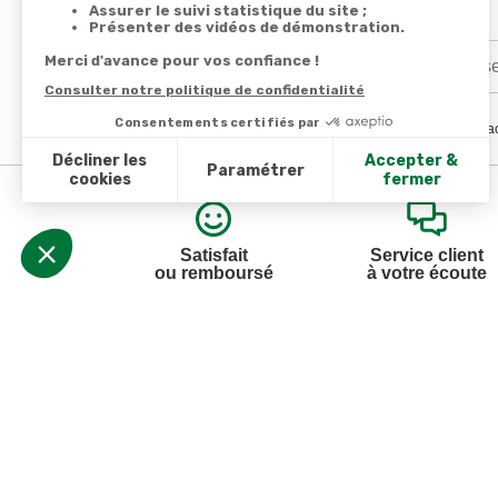
En renseignant votre adresse email vous ac
Satisfait
Service client
ou remboursé
à votre écoute
Votre commande
Nos ser
Suivi de commande
Besoin d
Livraison
Abonneme
Paiement facilité
Désabonn
Satisfait ou remboursé, retour ou échange
Contact