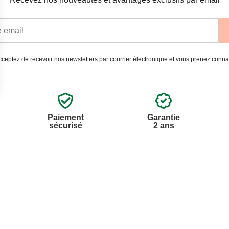
ceptez de recevoir nos newsletters par courrier électronique et vous prenez conn
Paiement
Garantie
sécurisé
2 ans
vices
A propos de nous
'aide
Partenariats
nt à la newsletter
Avis Clients
ement à la newsletter