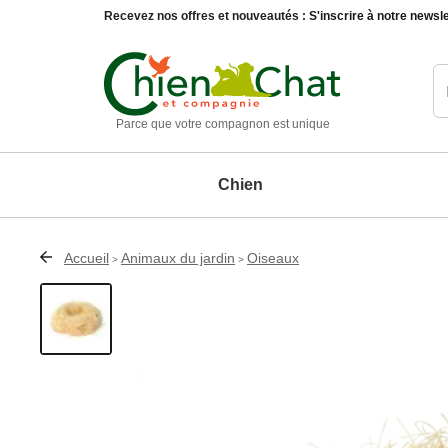
Recevez nos offres et nouveautés :
S'inscrire à notre newsle
Parce que votre compagnon est unique
Chien
Accueil
Animaux du jardin
Oiseaux
>
>
Chien
Chat
Animaux du jardin
Maison et décoration
Matériel d'éducation chien
Education chat
Oiseaux
Accessoires de décoration
Paniers, 
Compléments alimentaires chien
Compléments alimentaires chat
Autres animaux
Entretien de la maison
Produits d'hygiène et soin chien
Produits d'hygiène et soin chat