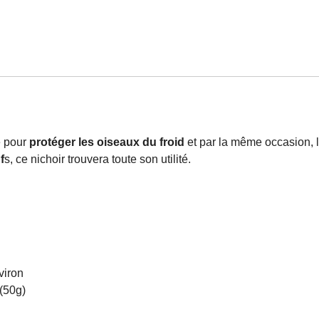
e pour
protéger les oiseaux du froid
et par la même occasion, l
f
s, ce nichoir trouvera toute son utilité.
viron
 (50g)