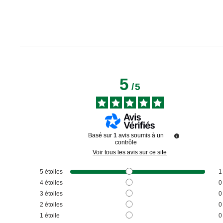
5
/
5
Basé sur
1
avis soumis à un
contrôle
Voir tous les avis sur ce site
5
étoiles
1
4
étoiles
0
3
étoiles
0
2
étoiles
0
1
étoile
0