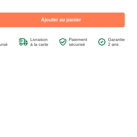
Ajouter au panier
Voir le produit
Voir le produit
Voir le produit
Voir le produit
Livraison
Paiement
Garantie
ursé
à la carte
sécurisé
2 ans