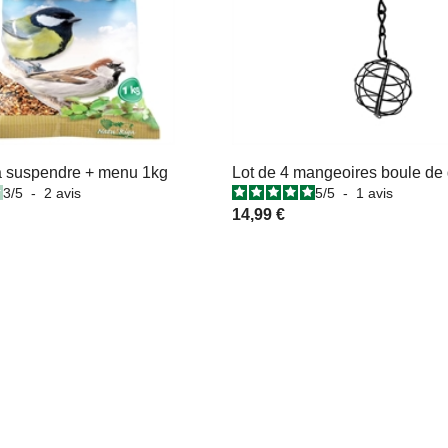
à suspendre + menu 1kg
Lot de 4 mangeoires boule de 
3
/
5
-
2
avis
5
/
5
-
1
avis
14,99 €