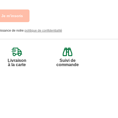
Je m’inscris
aissance de notre
politique de confidentialité
Livraison
Suivi de
à la carte
commande
Contactez-nous
Par
Messenger
Service 0.50€ /
Téléphone :
min
0892 390 259
+ prix appel
Du lundi au samedi de 8h à 20h