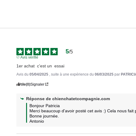
5
/
5
Avis vérifié
1er achat  c'est un  essai
Avis du
05/04/2025
, suite à une expérience du
06/03/2025
par
PATRICI
Utile
(0)
Signaler
Réponse de
chienchatetcompagnie.com
Bonjour Patricia 

Merci beaucoup d'avoir posté cet avis :) Cela nous fait pl
Bonne journée.

Antonio