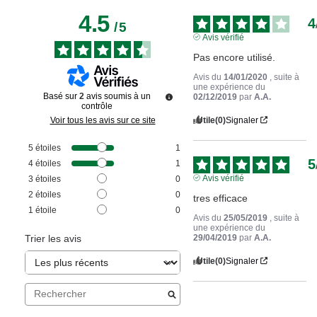
4.5
4
/
5
Avis vérifié
Pas encore utilisé.
Avis du
14/01/2020
, suite à
une expérience du
Basé sur
2
avis soumis à un
02/12/2019
par
A.A.
contrôle
Utile
(0)
Signaler
Voir tous les avis sur ce site
5
étoiles
1
5
4
étoiles
1
Avis vérifié
3
étoiles
0
2
étoiles
0
tres efficace
1
étoile
0
Avis du
25/05/2019
, suite à
une expérience du
29/04/2019
par
A.A.
Trier les avis
Utile
(0)
Signaler