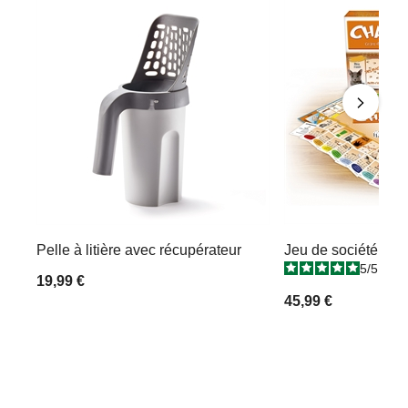
Pelle à litière avec récupérateur
Jeu de société Cha
5
/
5
-
3
19,99 €
45,99 €