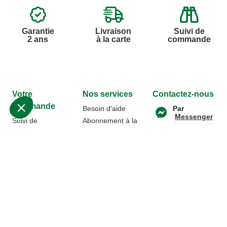
Garantie
Livraison
Suivi de
2 ans
à la carte
commande
Votre
Nos services
Contactez-nous
commande
Besoin d'aide
Par
Messenger
Suivi de
Abonnement à la
commande
newsletter
Service
Téléphone
0.50€ /
:
0892 390
Livraison
Désabonnement à
min
+ prix
259
la newsletter
appel
Paiement facilité
Contact
Du lundi au
Satisfait ou
samedi de 8h à
remboursé, retour
1ère visite
20h
et le dimanche
ou échange
Commander à
de 9h à 13h
Codes
partir du catalogue
Par email :
promotionnels
Contactez-
Questions
nous
Glossaire des
fréquentes
produits chimiques
Par courrier