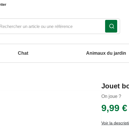
tter
Chat
Animaux du jardin
Notre produit du m
Notre produit du m
Notre produit du m
Notre produit du m
Jouet b
coussins et tapis pour chien
On joue ?
9,99 €
Voir la descript