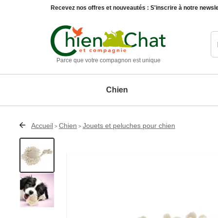
Recevez nos offres et nouveautés :
S'inscrire à notre newsle
Parce que votre compagnon est unique
Chien
Accueil
Chien
Jouets et peluches pour chien
>
>
Chien
Chat
Animaux du jardin
Maison et décoration
Matériel d'éducation chien
Education chat
Oiseaux
Accessoires de décoration
Paniers, 
Compléments alimentaires chien
Compléments alimentaires chat
Autres animaux
Entretien de la maison
Produits d'hygiène et soin chien
Produits d'hygiène et soin chat