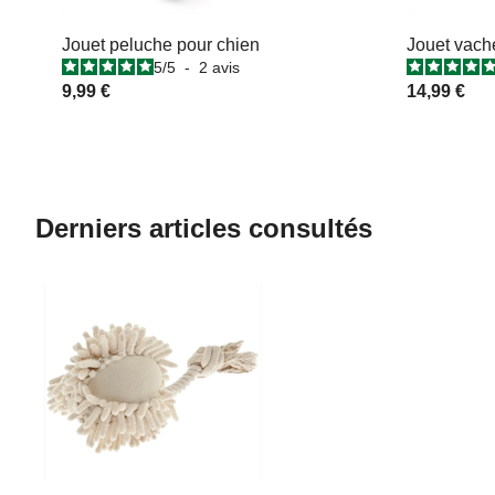
Jouet peluche pour chien
Jouet vache
5
/
5
-
2
avis
9,99 €
14,99 €
Derniers articles consultés