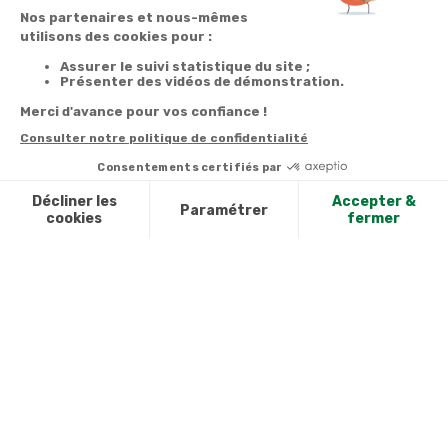
Garantie
Livraison
Suivi de
2 ans
à la carte
commande
Votre
Nos services
Contactez-nous
commande
Besoin d'aide
Par
Messenger
Suivi de
Abonnement à la
commande
newsletter
Service
Téléphone
0.50€ /
:
0892 390
Livraison
Désabonnement à
min
+ prix
259
la newsletter
appel
Paiement facilité
Contact
Du lundi au
Satisfait ou
samedi de 8h à
remboursé, retour
1ère visite
20h
et le dimanche
ou échange
Commander à
de 9h à 13h
Codes
partir du catalogue
Par email :
promotionnels
Contactez-
Questions
nous
Glossaire des
fréquentes
produits chimiques
Par courrier
Informations
:
Chien,