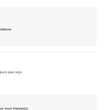
liorer 

ujours pas reçu
ous vous imposons.
