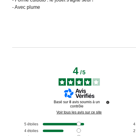
- Avec plume
4
/
5
Basé sur
8
avis soumis à un
contrôle
Voir tous les avis sur ce site
5
étoiles
4
4
étoiles
2