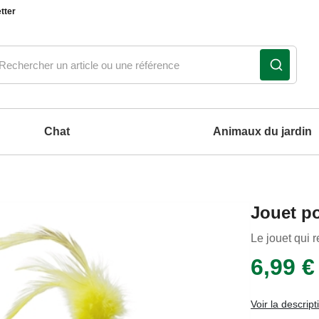
tter
Chat
Animaux du jardin
Notre produit du m
Notre produit du m
Notre produit du m
Notre produit du m
Jouet p
coussins et tapis pour chien
Le jouet qui r
6,99 €
Voir la descript