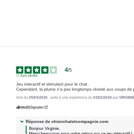
4
/
5
Avis vérifié
Jeu interactif et stimulant pour le chat .

Cependant, la plume n'a pas longtemps résisté aux coups de 
Avis du
05/03/2026
, suite à une expérience du
03/02/2026
par
VIRGINIE
Utile
(0)
Signaler
Réponse de
chienchatetcompagnie.com
Bonjour Virginie, 

Merci beaucoup pour votre retour sur ce jeu interactif ! 
