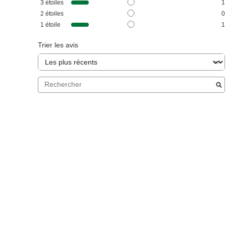
3
étoiles
1
2
étoiles
0
1
étoile
1
Trier les avis