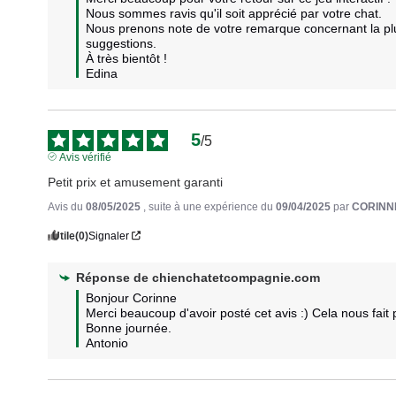
Nous sommes ravis qu'il soit apprécié par votre chat. 

Nous prenons note de votre remarque concernant la plum
suggestions. 

À très bientôt !

Edina
5
/
5
Avis vérifié
Petit prix et amusement garanti
Avis du
08/05/2025
, suite à une expérience du
09/04/2025
par
CORINN
Utile
(0)
Signaler
Réponse de
chienchatetcompagnie.com
Bonjour Corinne 

Merci beaucoup d'avoir posté cet avis :) Cela nous fait pl
Bonne journée.

Antonio