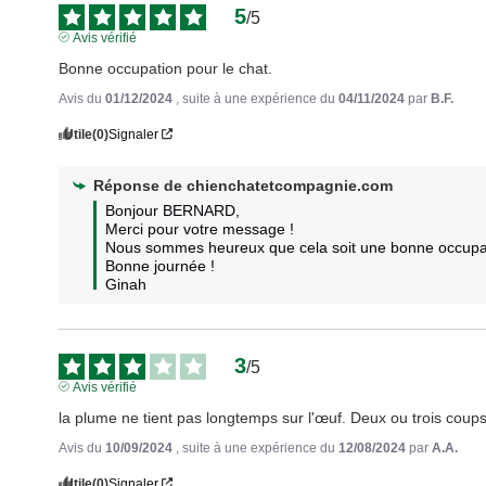
5
/
5
Avis vérifié
Bonne occupation pour le chat.
Avis du
01/12/2024
, suite à une expérience du
04/11/2024
par
B.F.
Utile
(0)
Signaler
Réponse de
chienchatetcompagnie.com
Bonjour BERNARD,

Merci pour votre message ! 

Nous sommes heureux que cela soit une bonne occupati
Bonne journée !

Ginah
3
/
5
Avis vérifié
la plume ne tient pas longtemps sur l'œuf. Deux ou trois coups
Avis du
10/09/2024
, suite à une expérience du
12/08/2024
par
A.A.
Utile
(0)
Signaler