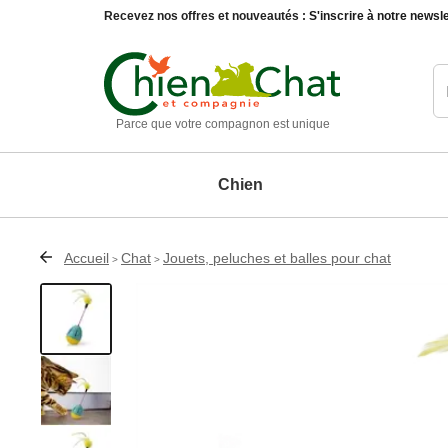
Recevez nos offres et nouveautés :
S'inscrire à notre newsle
Parce que votre compagnon est unique
Chien
Accueil
Chat
Jouets, peluches et balles pour chat
>
>
Chien
Chat
Animaux du jardin
Maison et décoration
Matériel d'éducation chien
Education chat
Oiseaux
Accessoires de décoration
Paniers, 
Compléments alimentaires chien
Compléments alimentaires chat
Autres animaux
Entretien de la maison
Produits d'hygiène et soin chien
Produits d'hygiène et soin chat