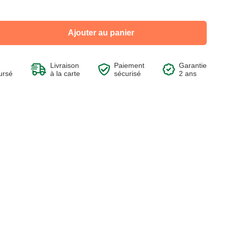
Ajouter au panier
Voir le produit
Voir le produit
Voir le produit
Voir le produit
Livraison
Paiement
Garantie
ursé
à la carte
sécurisé
2 ans