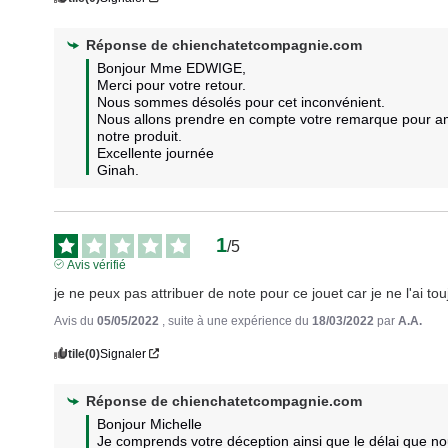
Réponse de
chienchatetcompagnie.com
Bonjour Mme EDWIGE,

Merci pour votre retour.

Nous sommes désolés pour cet inconvénient.

Nous allons prendre en compte votre remarque pour amé
notre produit.

Excellente journée

Ginah.
1
/
5
Avis vérifié
je ne peux pas attribuer de note pour ce jouet car je ne l'ai to
Avis du
05/05/2022
, suite à une expérience du
18/03/2022
par
A.A.
Utile
(0)
Signaler
Réponse de
chienchatetcompagnie.com
Bonjour Michelle

Je comprends votre déception ainsi que le délai que n