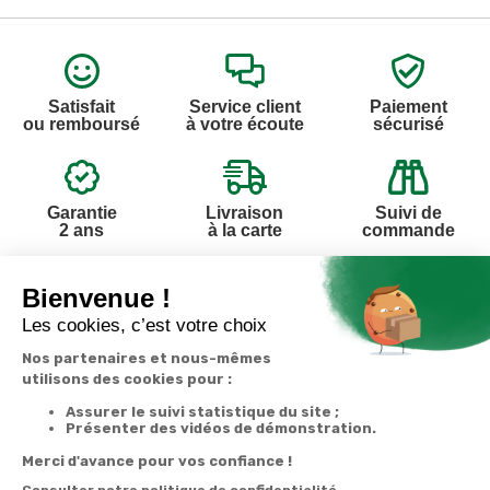
Satisfait
Service client
Paiement
ou remboursé
à votre écoute
sécurisé
Garantie
Livraison
Suivi de
2 ans
à la carte
commande
Votre
Nos services
Contactez-nous
commande
Besoin d'aide
Par
Messenger
Suivi de
Abonnement à la
commande
newsletter
Service
Téléphone
0.50€ /
:
0892 390
Livraison
Désabonnement à
min
+ prix
259
la newsletter
appel
Paiement facilité