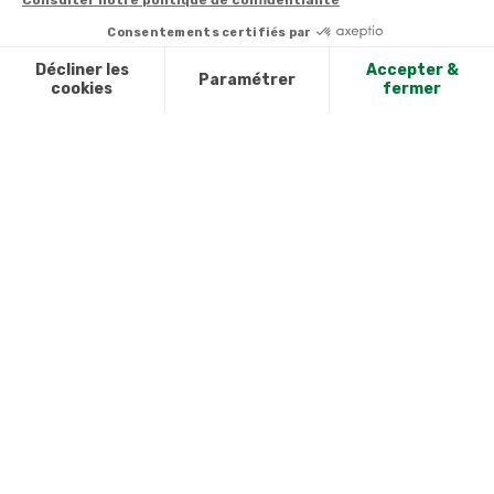
Contact
Du lundi au
Satisfait ou
samedi de 8h à
remboursé, retour
1ère visite
20h
et le dimanche
ou échange
Commander à
de 9h à 13h
Codes
partir du catalogue
Par email :
promotionnels
Contactez-
Questions
nous
Glossaire des
fréquentes
produits chimiques
Par courrier
Informations
:
Chien,
environnementales
Chat et
des produits
Compagnie -
59685 LILLE
CEDEX 9
A propos de
Suivez-nous
nous
Partenariats
Avis Clients
Données
Paramétrer
Mentions
Conditions
Access