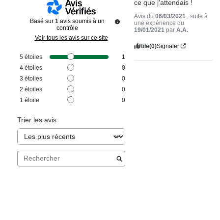
ce que j'attendais !
Avis du
06/03/2021
, suite à
Basé sur
1
avis soumis à un
une expérience du
contrôle
19/01/2021
par
A.A.
Voir tous les avis sur ce site
Utile
(0)
Signaler
5
étoiles
1
4
étoiles
0
3
étoiles
0
2
étoiles
0
1
étoile
0
Trier les avis