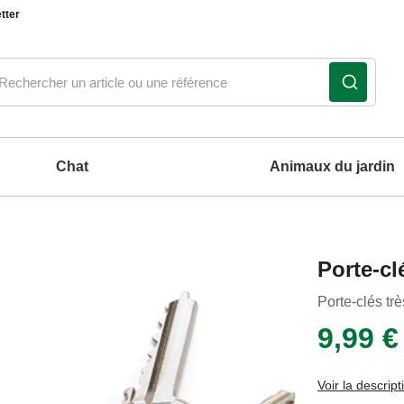
tter
Chat
Animaux du jardin
Notre produit du m
Notre produit du m
Notre produit du m
Notre produit du m
Porte-cl
coussins et tapis pour chien
Porte-clés trè
9,99 €
Voir la descript