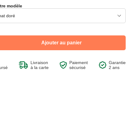
tre modèle
Voir le produit
Voir le produit
Voir le produit
Voir le produit
Ajouter au panier
Livraison
Paiement
Garantie
ursé
à la carte
sécurisé
2 ans