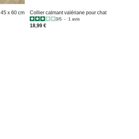
 45 x 60 cm
Collier calmant valériane pour chat
3
/
5
-
1
avis
18,99 €