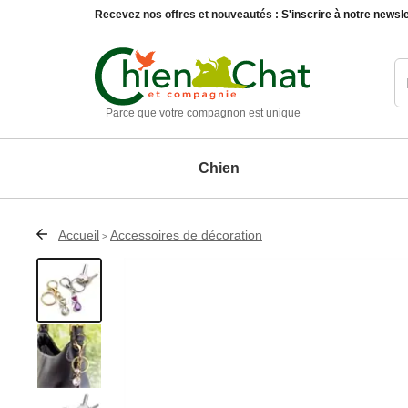
Recevez nos offres et nouveautés :
S'inscrire à notre newsle
Parce que votre compagnon est unique
Chien
Accueil
Accessoires de décoration
>
Chien
Chat
Animaux du jardin
Maison et décoration
Matériel d'éducation chien
Education chat
Oiseaux
Accessoires de décoration
Paniers, 
Compléments alimentaires chien
Compléments alimentaires chat
Autres animaux
Entretien de la maison
Produits d'hygiène et soin chien
Produits d'hygiène et soin chat