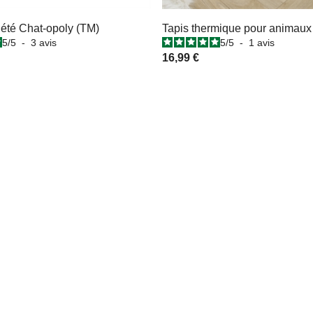
iété Chat-opoly (TM)
Tapis thermique pour animaux
5
/
5
-
3
avis
5
/
5
-
1
avis
16,99 €