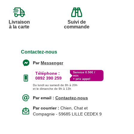
Livraison
Suivi de
à la carte
commande
Contactez-nous
Par
Messenger
Service 0.50€ /
Téléphone :
min
0892 390 259
+ prix appel
Du lundi au samedi de 8h à 20h
et le dimanche de 9h à 13h
Par email :
Contactez-nous
Par courrier :
Chien, Chat et
Compagnie - 59685 LILLE CEDEX 9