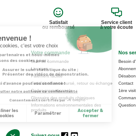
Satisfait
Service client
ou remboursé
à votre écoute
Votre commande
Nos ser
Suivi de commande
Besoin d
Livraison
Abonneme
Paiement facilité
Désabonn
Satisfait ou remboursé, retour ou échange
Contact
Codes promotionnels
1ère visi
Glossaire des produits chimiques
Commande
Informations environnementales des
Question
produits
Suivez-nous